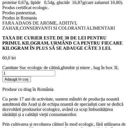
proteine 0,67g, lipide 0,54g, glucide 16,87g(care zaharuri 16,80).
Produs certificat ecologic.
Produs pasteurizat.
Produs in Romania
FARA ADAOS DE AROME, ADITIVI,
ZAHAR,CONSERVANTI SI COLORANTI ALIMENTARI
TAXA DE CURIER ESTE DE 30 DE LEI PENTRU
PRIMUL KILOGRAM, URMÂND CA PENTRU FIECARE
KILOGRAM ÎN PLUS SĂ SE ADAUGE CÂTE 3 LEI.
60,0
lei
Cantitate Suc ecologic de cătină,ghimbir și miere , bag în box 3L
Adaugă în coș
Produse cu drag în România
Cu peste 17 ani de activitate, suntem mândri de producția noastră
autohtonă din Arad și de echipa noastră de specialiști care se dedică
dezvoltării produselor ecologice, având ca scop îmbunătățirea
sănătății și a calității vieții consumatorilor.
Prin cultivarea și recoltarea cătinei în mod ecologic, fără utilizarea de