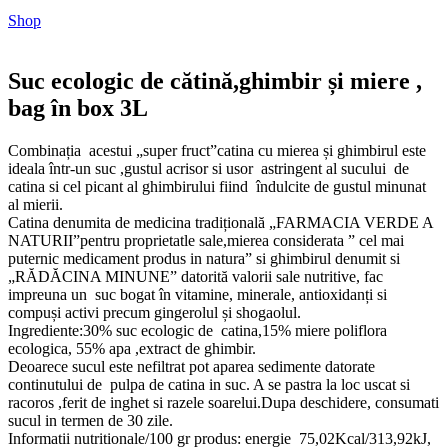
Shop
Suc ecologic de cătină,ghimbir și miere ,
bag în box 3L
Combinația acestui „super fruct”catina cu mierea și ghimbirul este
ideala într-un suc ,gustul acrisor si usor astringent al sucului de
catina si cel picant al ghimbirului fiind îndulcite de gustul minunat
al mierii.
Catina denumita de medicina tradițională „FARMACIA VERDE A
NATURII”pentru proprietatle sale,mierea considerata ” cel mai
puternic medicament produs in natura” si ghimbirul denumit si
„RĂDĂCINA MINUNE” datorită valorii sale nutritive, fac
impreuna un suc bogat în vitamine, minerale, antioxidanți si
compuși activi precum gingerolul și shogaolul.
Ingrediente:30% suc ecologic de catina,15% miere poliflora
ecologica, 55% apa ,extract de ghimbir.
Deoarece sucul este nefiltrat pot aparea sedimente datorate
continutului de pulpa de catina in suc. A se pastra la loc uscat si
racoros ,ferit de inghet si razele soarelui.Dupa deschidere, consumati
sucul in termen de 30 zile.
Informatii nutritionale/100 gr produs: energie 75,02Kcal/313,92kJ,