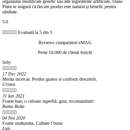
organisme modificate genetic sau alte ingrediente artificiale, Dano
Plant se asigură că fiecare produs este natural și benefic pentru
sănătate.
5.0





Evaluată la 5 din 5
Reviews cumparatori eMAG
Peste 10.000 de clienti fericiti
Seby





17 Dec 2022
Merita incercat. Produs gustos si conform descrierii.
Cristas





31 Ian 2021
Foarte bun, o culoare superbă, gust, recomandam!
Ramo Boita





04 Noi 2020
Foarte multumita. Calitate f buna
Luiz