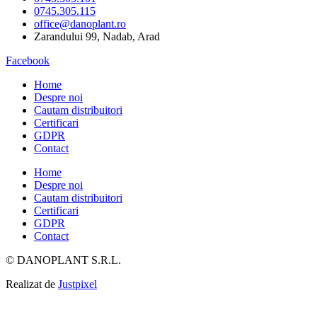
0745.305.115
office@danoplant.ro
Zarandului 99, Nadab, Arad
Facebook
Home
Despre noi
Cautam distribuitori
Certificari
GDPR
Contact
Home
Despre noi
Cautam distribuitori
Certificari
GDPR
Contact
© DANOPLANT S.R.L.
Realizat de
Justpixel