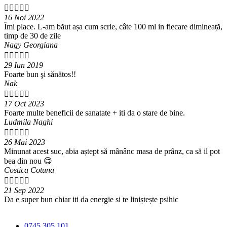





16 Noi 2022
Îmi place. L-am băut așa cum scrie, câte 100 ml in fiecare dimineață,
timp de 30 de zile
Nagy Georgiana





29 Iun 2019
Foarte bun şi sănătos!!
Nak





17 Oct 2023
Foarte multe beneficii de sanatate + iti da o stare de bine.
Ludmila Naghi





26 Mai 2023
Minunat acest suc, abia aștept să mânânc masa de prânz, ca să il pot
bea din nou 😋
Costica Cotuna





21 Sep 2022
Da e super bun chiar iti da energie si te liniștește psihic
0745.305.101